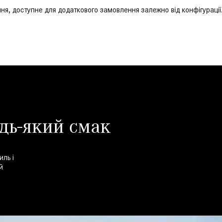
я, доступне для додаткового замовлення залежно від конфігурації
удь-який смак
ль і
й