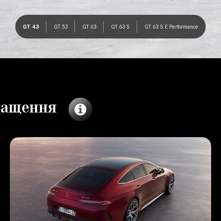
GT 43
GT 53
GT 63
GT 63 S
GT 63 S E Performance
снащення