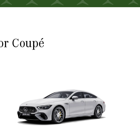
 4-D
or Coupé