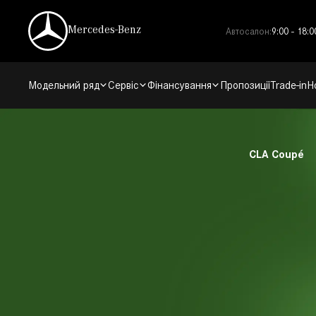
Skip
to
Автосалон:
9:00 - 18:0
Mercedes-Benz
content
Модельний ряд
Сервіс
Фінансування
Пропозиції
Trade-in
Н
CLA Coupé